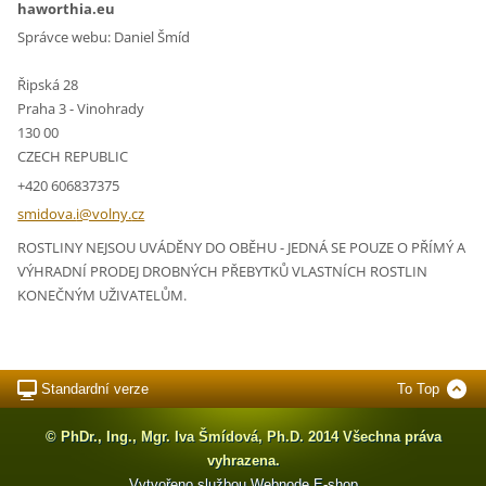
haworthia.eu
Správce webu: Daniel Šmíd
Řipská 28
Praha 3 - Vinohrady
130 00
CZECH REPUBLIC
+420 606837375
smidova.
i@volny.
cz
ROSTLINY NEJSOU UVÁDĚNY DO OBĚHU - JEDNÁ SE POUZE O PŘÍMÝ A
VÝHRADNÍ PRODEJ DROBNÝCH PŘEBYTKŮ VLASTNÍCH ROSTLIN
KONEČNÝM UŽIVATELŮM.
Standardní verze
To Top
© PhDr., Ing., Mgr. Iva Šmídová, Ph.D. 2014 Všechna práva
vyhrazena.
Vytvořeno službou
Webnode
E-shop