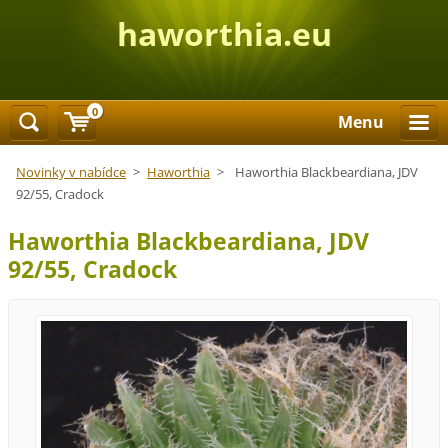
haworthia.eu
0
Menu
Novinky v nabídce
>
Haworthia
>
Haworthia Blackbeardiana, JDV
92/55, Cradock
Haworthia Blackbeardiana, JDV
92/55, Cradock