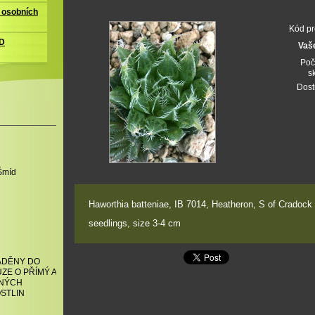
 osobních
Kód pr
D
Vaš
Poč
s
Dost
Šmíd
Haworthia batteniae, IB 7014, Heatheron, S of Cradock
seedlings, size 3-4 cm
ÁDĚNY DO
ZE O PŘÍMÝ A
BNÝCH
STLIN