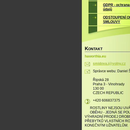
GDPR - ochrana
údajů
ODSTOUPENÍ O
SMLOUVY
K
ONTAKT
haworthia.eu
smidova.
i@volny.
cz
Správce webu: Daniel 
Řipská 28
Praha 3 - Vinohrady
130 00
CZECH REPUBLIC
+420 606837375
ROSTLINY NEJSOU UV
OBĚHU - JEDNÁ SE POU
VÝHRADNÍ PRODEJ DRO
PŘEBYTKŮ VLASTNÍCH RO
KONEČNÝM UŽIVATELŮM.