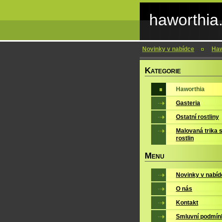
haworthia
Novinky v nabídce
Haw
K
ATEGORIE
Haworthia
Gasteria
Ostatní rostliny
Malovaná trika 
rostlin
M
ENU
Novinky v nabíd
O nás
Kontakt
Smluvní podmín