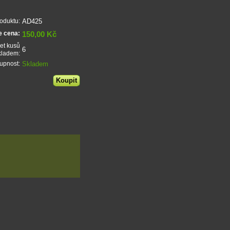
AD425
oduktu:
150,00 Kč
e cena:
et kusů
6
kladem:
Skladem
upnost: