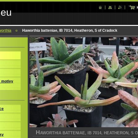
.eu
orthia
Haworthia batteniae, IB 7014, Heatheron, S of Cradock
s motivy
ce
H
AWORTHIA BATTENIAE, IB 7014, HEATHERON, S
ky