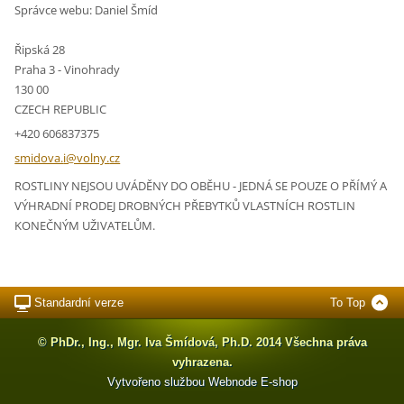
Správce webu: Daniel Šmíd
Řipská 28
Praha 3 - Vinohrady
130 00
CZECH REPUBLIC
+420 606837375
smidova.
i@volny.
cz
ROSTLINY NEJSOU UVÁDĚNY DO OBĚHU - JEDNÁ SE POUZE O PŘÍMÝ A
VÝHRADNÍ PRODEJ DROBNÝCH PŘEBYTKŮ VLASTNÍCH ROSTLIN
KONEČNÝM UŽIVATELŮM.
Standardní verze
To Top
© PhDr., Ing., Mgr. Iva Šmídová, Ph.D. 2014 Všechna práva
vyhrazena.
Vytvořeno službou
Webnode
E-shop