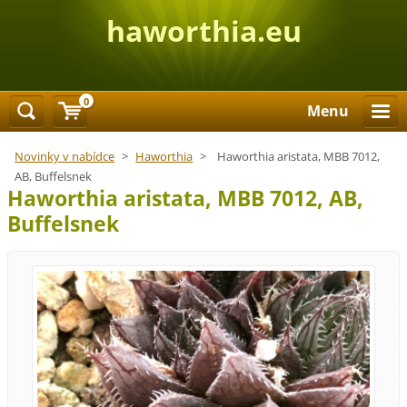
haworthia.eu
0
Menu
Novinky v nabídce
>
Haworthia
>
Haworthia aristata, MBB 7012,
AB, Buffelsnek
Haworthia aristata, MBB 7012, AB,
Buffelsnek