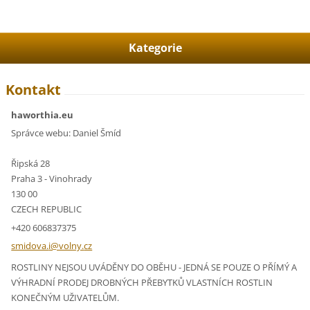
Kategorie
Kontakt
haworthia.eu
Správce webu: Daniel Šmíd
Řipská 28
Praha 3 - Vinohrady
130 00
CZECH REPUBLIC
+420 606837375
smidova.
i@volny.
cz
ROSTLINY NEJSOU UVÁDĚNY DO OBĚHU - JEDNÁ SE POUZE O PŘÍMÝ A
VÝHRADNÍ PRODEJ DROBNÝCH PŘEBYTKŮ VLASTNÍCH ROSTLIN
KONEČNÝM UŽIVATELŮM.