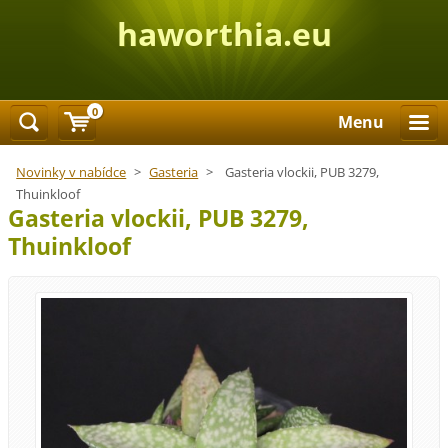
haworthia.eu
0
Menu
Novinky v nabídce
>
Gasteria
>
Gasteria vlockii, PUB 3279,
Thuinkloof
Gasteria vlockii, PUB 3279,
Thuinkloof