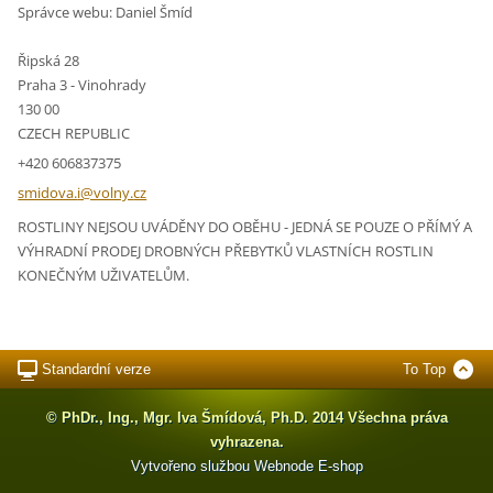
Správce webu: Daniel Šmíd
Řipská 28
Praha 3 - Vinohrady
130 00
CZECH REPUBLIC
+420 606837375
smidova.
i@volny.
cz
ROSTLINY NEJSOU UVÁDĚNY DO OBĚHU - JEDNÁ SE POUZE O PŘÍMÝ A
VÝHRADNÍ PRODEJ DROBNÝCH PŘEBYTKŮ VLASTNÍCH ROSTLIN
KONEČNÝM UŽIVATELŮM.
Standardní verze
To Top
© PhDr., Ing., Mgr. Iva Šmídová, Ph.D. 2014 Všechna práva
vyhrazena.
Vytvořeno službou
Webnode
E-shop